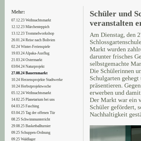
Mehr:
Schüler und S
07.12.23 Weihnachtsmarkt
veranstalten 
12.12.23 Märchenteppich
13.12.23 Trommelworkshop
Am Dienstag, den 27
26.01.24 Reise nach Bolivien
Schlossgartenschul
02.24 Winter-Ferienspiele
Markt wurden zahlr
19.03.24 Alpaka-Ausflug
darunter frisches 
21.03.24 Ostermarkt
selbstgemachte Mar
03/04.24 Naturprojekt
Die Schülerinnen un
27.08.24 Bauernmarkt
Schulgarten gehegt 
10.24 Herzensprojekte Stadtwerke
präsentieren. Gegen
10.24 Herbstprojektwoche
erwerben und damit 
05.12.24 Weihnachtsmarkt
Der Markt war ein vo
14.02.25 Planetarium bei uns
Schüler gefördert, 
04.03.25 Fasching
03.04.25 Tag der offenen Tür
Nachhaltigkeit gestä
08.25 Schwimmunterricht
29.08.25 Basketballturnier
09.25 Schuppen-Ordnung
09.25 Waldlager