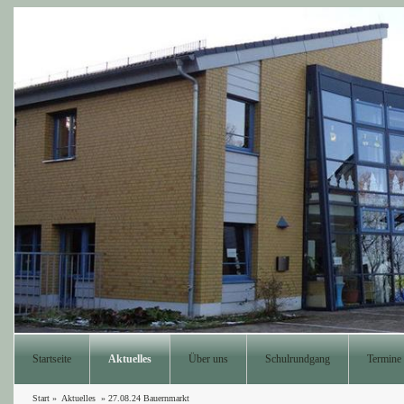
Startseite
Aktuelles
Über uns
Schulrundgang
Termine
Start
»
Aktuelles
»
27.08.24 Bauernmarkt