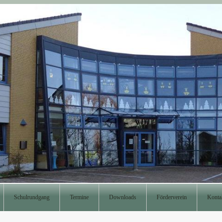
Schulrundgang
Termine
Downloads
Förderverein
Konta