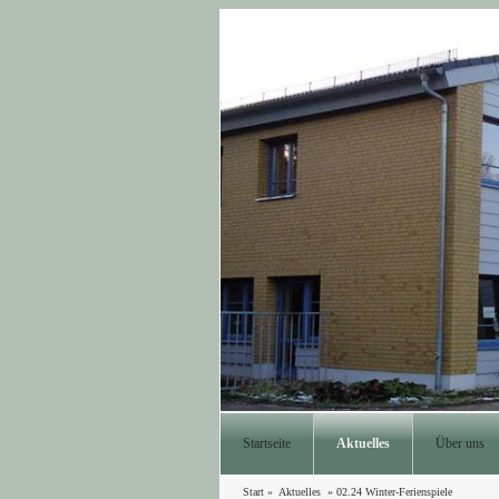
Startseite
Aktuelles
Über uns
Start
»
Aktuelles
»
02.24 Winter-Ferienspiele