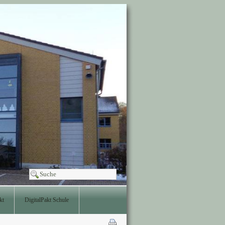
kt
DigitalPakt Schule