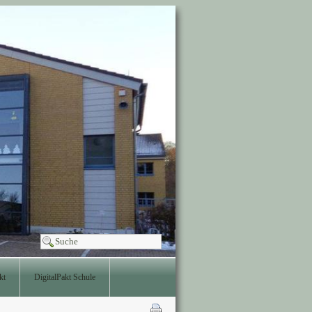
kt
DigitalPakt Schule