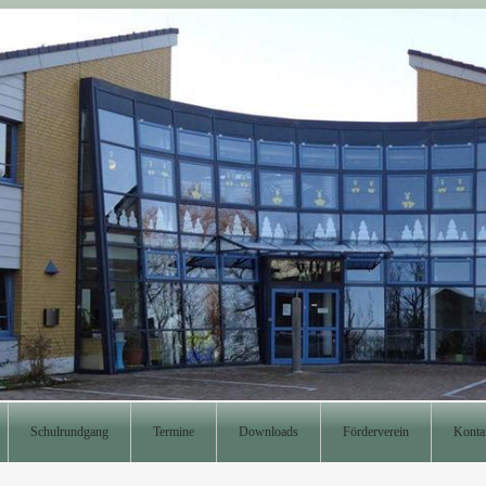
Schulrundgang
Termine
Downloads
Förderverein
Konta