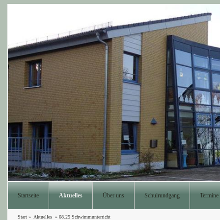
Startseite
Aktuelles
Über uns
Schulrundgang
Termine
Start
»
Aktuelles
»
08.25 Schwimmunterricht