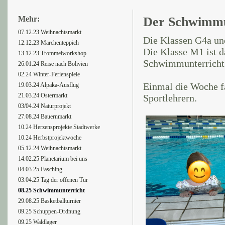
Mehr:
Der Schwimmun
07.12.23 Weihnachtsmarkt
Die Klassen G4a und
12.12.23 Märchenteppich
Die Klasse M1 ist d
13.12.23 Trommelworkshop
Schwimmunterricht 
26.01.24 Reise nach Bolivien
02.24 Winter-Ferienspiele
Einmal die Woche f
19.03.24 Alpaka-Ausflug
21.03.24 Ostermarkt
Sportlehrern.
03/04.24 Naturprojekt
27.08.24 Bauernmarkt
10.24 Herzensprojekte Stadtwerke
10.24 Herbstprojektwoche
05.12.24 Weihnachtsmarkt
14.02.25 Planetarium bei uns
04.03.25 Fasching
03.04.25 Tag der offenen Tür
08.25 Schwimmunterricht
29.08.25 Basketballturnier
09.25 Schuppen-Ordnung
09.25 Waldlager