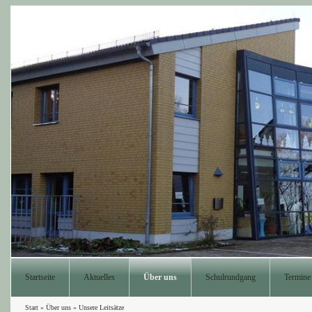
Startseite
Aktuelles
Über uns
Schulrundgang
Termine
Start
»
Über uns
»
Unsere Leitsätze