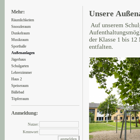
Mehr:
Unsere Außen
Räumlichkeiten
Auf unserem Schulg
Snoozleraum
Aufenthaltungsmögli
Dunkelraum
der Klasse 1 bis 12
Musikraum
entfalten.
Sporthalle
Außenanlagen
Jägerhaus
Schulgarten
Lehrerzimmer
Haus 2
Speiseraum
Bällebad
Töpferraum
Anmeldung:
Nutzer:
Kennwort: