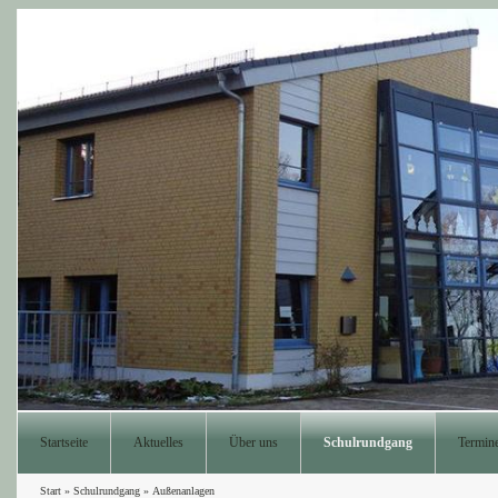
Startseite
Aktuelles
Über uns
Schulrundgang
Termin
Start
»
Schulrundgang
»
Außenanlagen